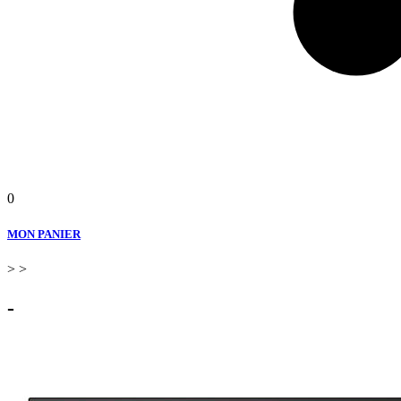
0
MON PANIER
>
>
-