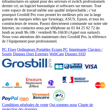
infrastructures en optant pour des serveurs et switch professionnels
dernier cri, un logiciel bureautique et softwares sur mesure. Tout
votre espace de travail mérite une qualité irréprochable ; c’est
pourquoi Grosbill Pro vous promet les meilleurs prix sur la large
gamme de marques telles que Synology, ASUS, Epson, et tous les
constructeurs de renom. Passez directement commande sur notre site
Internet, ou contactez-nous par téléphone au 01 84 25 92 72 du
lundi au jeudi 9h-18h / vendredi 9h-16h30 (Appel non surtaxé).
Nous vous attendons dès maintenant chez Grosbill Pro, la référence
de l’équipement pour professionnel.
PC Fixes
Ordinateurs Portables
Ecrans PC
Imprimante
Claviers /
Souris
Disques Durs Externes
WebCam
Disques SSD
Conditions générales de vente
Qui sommes nous
Charte de
protection des données