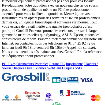
le meilleur équipement professionnel pas cher pour vos locaux.
Révolutionnez votre quotidien avec un nouveau clavier ou souris
pro, un écran de qualité, ou même un PC fixe professionnel
assemblé pour vous faciliter au quotidien. Mettez à jour vos
infrastructures en optant pour des serveurs et switch professionnels
dernier cri, un logiciel bureautique et softwares sur mesure. Tout
votre espace de travail mérite une qualité irréprochable ; c’est
pourquoi Grosbill Pro vous promet les meilleurs prix sur la large
gamme de marques telles que Synology, ASUS, Epson, et tous les
constructeurs de renom. Passez directement commande sur notre site
Internet, ou contactez-nous par téléphone au 01 84 25 92 72 du
lundi au jeudi 9h-18h / vendredi 9h-16h30 (Appel non surtaxé).
Nous vous attendons dès maintenant chez Grosbill Pro, la référence
de l’équipement pour professionnel.
PC Fixes
Ordinateurs Portables
Ecrans PC
Imprimante
Claviers /
Souris
Disques Durs Externes
WebCam
Disques SSD