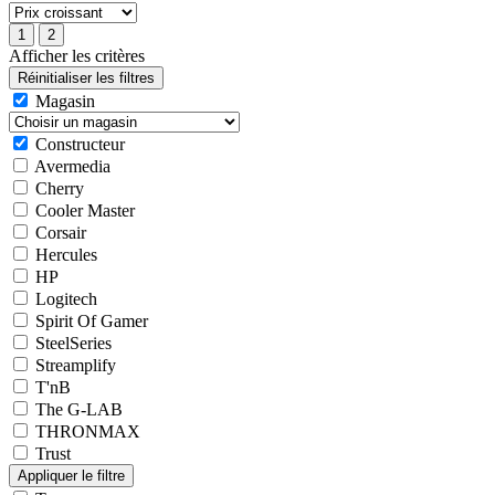
Afficher les critères
Magasin
Constructeur
Avermedia
Cherry
Cooler Master
Corsair
Hercules
HP
Logitech
Spirit Of Gamer
SteelSeries
Streamplify
T'nB
The G-LAB
THRONMAX
Trust