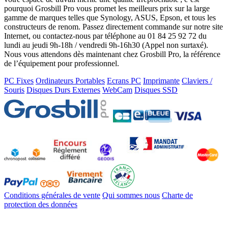
pourquoi Grosbill Pro vous promet les meilleurs prix sur la large
gamme de marques telles que Synology, ASUS, Epson, et tous les
constructeurs de renom. Passez directement commande sur notre site
Internet, ou contactez-nous par téléphone au 01 84 25 92 72 du
lundi au jeudi 9h-18h / vendredi 9h-16h30 (Appel non surtaxé).
Nous vous attendons dès maintenant chez Grosbill Pro, la référence
de l’équipement pour professionnel.
PC Fixes
Ordinateurs Portables
Ecrans PC
Imprimante
Claviers /
Souris
Disques Durs Externes
WebCam
Disques SSD
Conditions générales de vente
Qui sommes nous
Charte de
protection des données