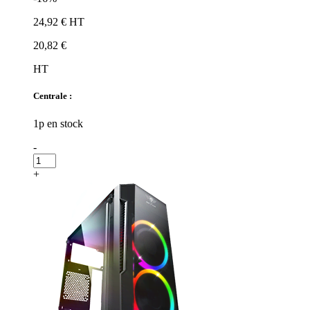
24,92 € HT
20,82 €
HT
Centrale :
1p en stock
-
+