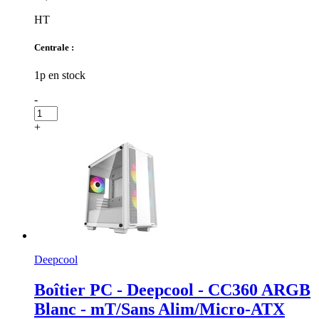
HT
Centrale :
1p en stock
-
+
Deepcool
Boîtier PC - Deepcool - CC360 ARGB
Blanc - mT/Sans Alim/Micro-ATX