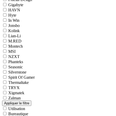
Gigabyte
HAVN
Hyte
In Win
Jonsbo
Kolink
Lian-Li
M.RED
Montech
MSI
NZXT
Phanteks
Seasonic
Silverstone
Spirit Of Gamer
Thermaltake
TRYX
Xigmatek
Zalman
Utilisation
Bureautique