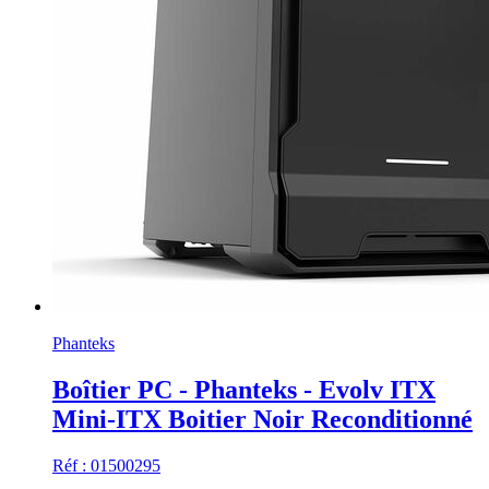
Phanteks
Boîtier PC - Phanteks - Evolv ITX
Mini-ITX Boitier Noir Reconditionné
Réf : 01500295