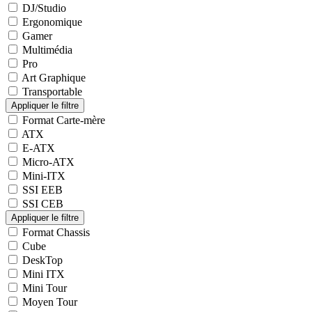
DJ/Studio
Ergonomique
Gamer
Multimédia
Pro
Art Graphique
Transportable
Format Carte-mère
ATX
E-ATX
Micro-ATX
Mini-ITX
SSI EEB
SSI CEB
Format Chassis
Cube
DeskTop
Mini ITX
Mini Tour
Moyen Tour