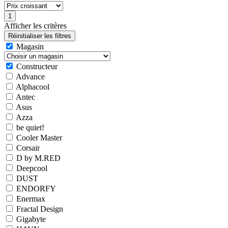
Afficher les critères
Magasin
Constructeur
Advance
Alphacool
Antec
Asus
Azza
be quiet!
Cooler Master
Corsair
D by M.RED
Deepcool
DUST
ENDORFY
Enermax
Fractal Design
Gigabyte