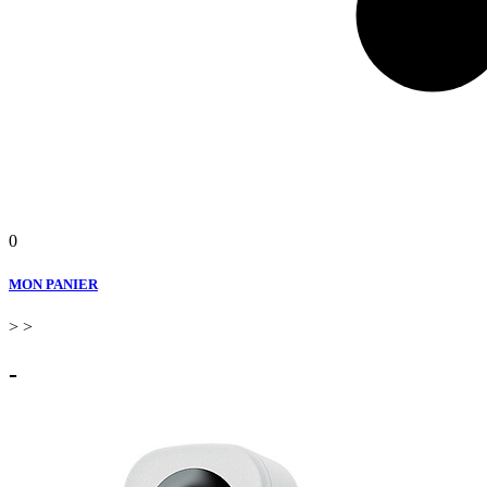
0
MON PANIER
>
>
-