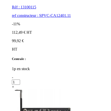
Réf : 13100115
ref constructeur : SPVC-CA12401.11
-11%
112,49 € HT
99,92 €
HT
Centrale :
1p en stock
-
+