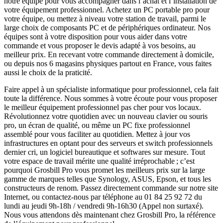
notre équipe pour vous accompagner dans l’achat et l’installation de
votre équipement professionnel. Achetez un PC portable pro pour
votre équipe, ou mettez à niveau votre station de travail, parmi le
large choix de composants PC et de périphériques ordinateur. Nos
équipes sont à votre disposition pour vous aider dans votre
commande et vous proposer le devis adapté à vos besoins, au
meilleur prix. En recevant votre commande directement à domicile,
ou depuis nos 6 magasins physiques partout en France, vous faites
aussi le choix de la praticité.
Faire appel à un spécialiste informatique pour professionnel, cela fait
toute la différence. Nous sommes à votre écoute pour vous proposer
le meilleur équipement professionnel pas cher pour vos locaux.
Révolutionnez votre quotidien avec un nouveau clavier ou souris
pro, un écran de qualité, ou même un PC fixe professionnel
assemblé pour vous faciliter au quotidien. Mettez à jour vos
infrastructures en optant pour des serveurs et switch professionnels
dernier cri, un logiciel bureautique et softwares sur mesure. Tout
votre espace de travail mérite une qualité irréprochable ; c’est
pourquoi Grosbill Pro vous promet les meilleurs prix sur la large
gamme de marques telles que Synology, ASUS, Epson, et tous les
constructeurs de renom. Passez directement commande sur notre site
Internet, ou contactez-nous par téléphone au 01 84 25 92 72 du
lundi au jeudi 9h-18h / vendredi 9h-16h30 (Appel non surtaxé).
Nous vous attendons dès maintenant chez Grosbill Pro, la référence