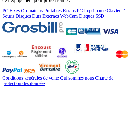
de l’équipement pour professionnel.
PC Fixes
Ordinateurs Portables
Ecrans PC
Imprimante
Claviers /
Souris
Disques Durs Externes
WebCam
Disques SSD
Conditions générales de vente
Qui sommes nous
Charte de
protection des données