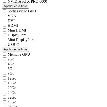
NVIDIA RTX PRO 6000
Sorties vidéo GPU
VGA
DVI
HDMI
Mini HDMI
DisplayPort
Mini DisplayPort
USB-C
Mémoire GPU
2Go
4Go
6Go
8Go
12Go
16Go
20Go
24Go
32Go
48Go
96 Go