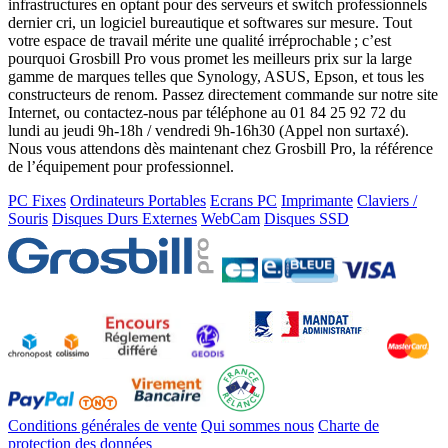
infrastructures en optant pour des serveurs et switch professionnels
dernier cri, un logiciel bureautique et softwares sur mesure. Tout
votre espace de travail mérite une qualité irréprochable ; c’est
pourquoi Grosbill Pro vous promet les meilleurs prix sur la large
gamme de marques telles que Synology, ASUS, Epson, et tous les
constructeurs de renom. Passez directement commande sur notre site
Internet, ou contactez-nous par téléphone au 01 84 25 92 72 du
lundi au jeudi 9h-18h / vendredi 9h-16h30 (Appel non surtaxé).
Nous vous attendons dès maintenant chez Grosbill Pro, la référence
de l’équipement pour professionnel.
PC Fixes
Ordinateurs Portables
Ecrans PC
Imprimante
Claviers /
Souris
Disques Durs Externes
WebCam
Disques SSD
Conditions générales de vente
Qui sommes nous
Charte de
protection des données