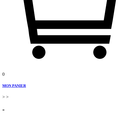
0
MON PANIER
>
>
-