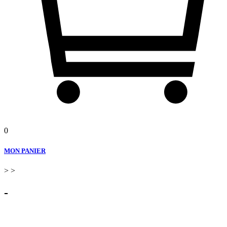
0
MON PANIER
>
>
-