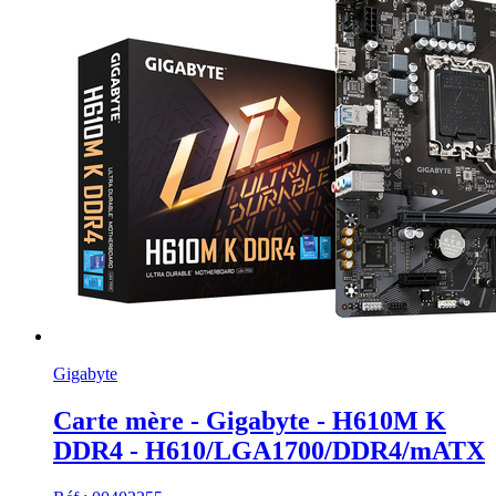
Gigabyte
Carte mère - Gigabyte - H610M K
DDR4 - H610/LGA1700/DDR4/mATX