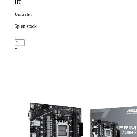
HT
Centrale :
5p en stock
-
+