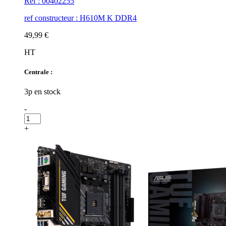
Réf : 00402255
ref constructeur : H610M K DDR4
49,99 €
HT
Centrale :
3p en stock
-
+