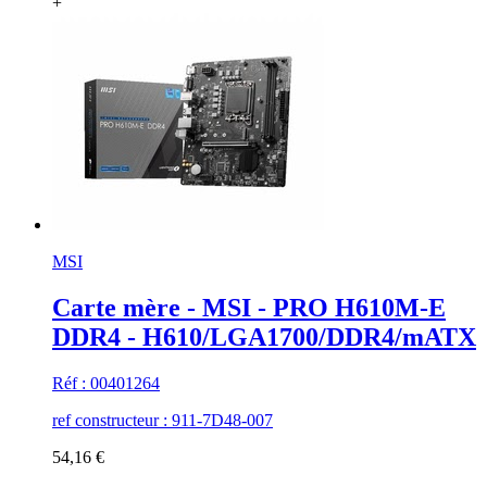
+
MSI
Carte mère - MSI - PRO H610M-E
DDR4 - H610/LGA1700/DDR4/mATX
Réf : 00401264
ref constructeur : 911-7D48-007
54,16 €