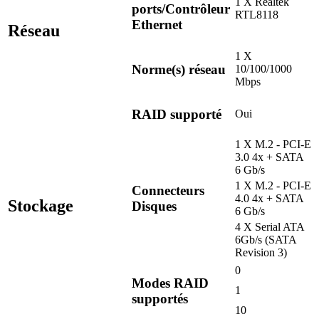
1 X Realtek
ports/Contrôleur
RTL8118
Ethernet
Réseau
1 X
Norme(s) réseau
10/100/1000
Mbps
RAID supporté
Oui
1 X M.2 - PCI-E
3.0 4x + SATA
6 Gb/s
1 X M.2 - PCI-E
Connecteurs
4.0 4x + SATA
Stockage
Disques
6 Gb/s
4 X Serial ATA
6Gb/s (SATA
Revision 3)
0
Modes RAID
1
supportés
10