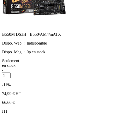
B550M DS3H - B550/AM4/mATX
Dispo. Web. :
Indisponible
Dispo. Mag. :
0p en stock
Seulement
en stock
-
+
-11%
74,99 €
HT
66,66 €
HT