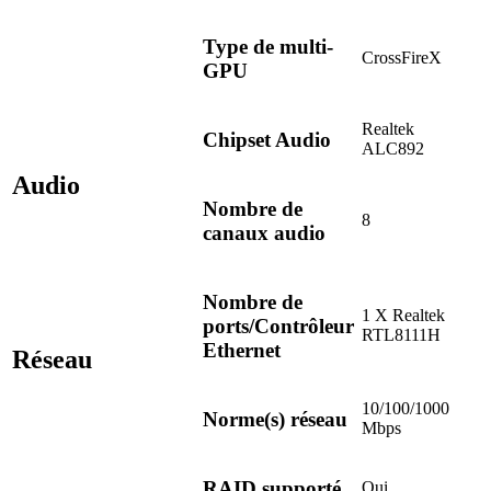
Type de multi-
CrossFireX
GPU
Realtek
Chipset Audio
ALC892
Audio
Nombre de
8
canaux audio
Nombre de
1 X Realtek
ports/Contrôleur
RTL8111H
Ethernet
Réseau
10/100/1000
Norme(s) réseau
Mbps
RAID supporté
Oui