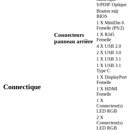
S/PDIF Optique
Bouton màj
BIOS
1 X MiniDin 6
Femelle (PS/2)
Connecteurs
1 X RJ45
Femelle
panneau arrière
4 X USB 2.0
2 X USB 3.0
1 X USB 3.1
1 X USB 3.1
Type C
1 X DisplayPort
Femelle
Connectique
1 X HDMI
Femelle
1 X
Connecteur(s)
LED RGB
2 X
Connecteur(s)
LED RGB