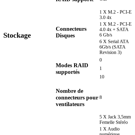
1 X M.2 - PCI-E
3.0 4x
1 X M.2 - PCI-E
Connecteurs
4.0 4x + SATA
Stockage
Disques
6 Gb/s
6 X Serial ATA
6Gb/s (SATA
Revision 3)
0
Modes RAID
1
supportés
10
Nombre de
connecteurs pour
8
ventilateurs
5 X Jack 3,5mm
Femelle Stéréo
1 X Audio
numérique