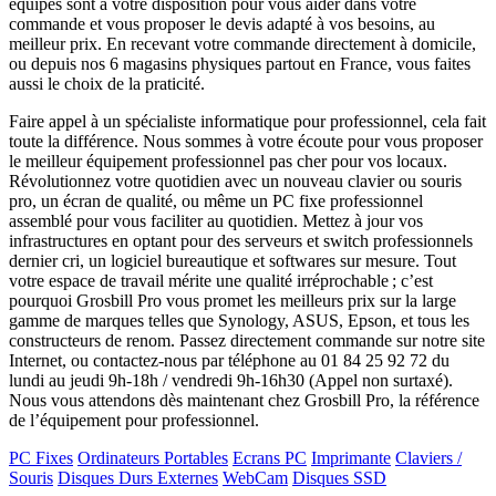
équipes sont à votre disposition pour vous aider dans votre
commande et vous proposer le devis adapté à vos besoins, au
meilleur prix. En recevant votre commande directement à domicile,
ou depuis nos 6 magasins physiques partout en France, vous faites
aussi le choix de la praticité.
Faire appel à un spécialiste informatique pour professionnel, cela fait
toute la différence. Nous sommes à votre écoute pour vous proposer
le meilleur équipement professionnel pas cher pour vos locaux.
Révolutionnez votre quotidien avec un nouveau clavier ou souris
pro, un écran de qualité, ou même un PC fixe professionnel
assemblé pour vous faciliter au quotidien. Mettez à jour vos
infrastructures en optant pour des serveurs et switch professionnels
dernier cri, un logiciel bureautique et softwares sur mesure. Tout
votre espace de travail mérite une qualité irréprochable ; c’est
pourquoi Grosbill Pro vous promet les meilleurs prix sur la large
gamme de marques telles que Synology, ASUS, Epson, et tous les
constructeurs de renom. Passez directement commande sur notre site
Internet, ou contactez-nous par téléphone au 01 84 25 92 72 du
lundi au jeudi 9h-18h / vendredi 9h-16h30 (Appel non surtaxé).
Nous vous attendons dès maintenant chez Grosbill Pro, la référence
de l’équipement pour professionnel.
PC Fixes
Ordinateurs Portables
Ecrans PC
Imprimante
Claviers /
Souris
Disques Durs Externes
WebCam
Disques SSD