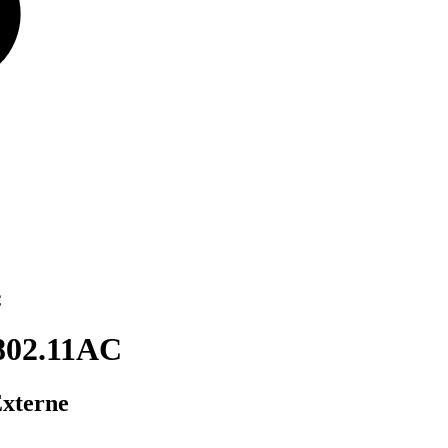
C
802.11AC
Externe