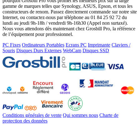
pourquoi Grosbill Pro vous promet les meilleurs prix sur la large
gamme de marques telles que Synology, ASUS, Epson, et tous les
constructeurs de renom. Passez directement commande sur notre site
Internet, ou contactez-nous par téléphone au 01 84 25 92 72 du
lundi au jeudi 9h-18h / vendredi 9h-16h30 (Appel non surtaxé).
Nous vous attendons dès maintenant chez Grosbill Pro, la référence
de l’équipement pour professionnel.
PC Fixes
Ordinateurs Portables
Ecrans PC
Imprimante
Claviers /
Souris
Disques Durs Externes
WebCam
Disques SSD
Conditions générales de vente
Qui sommes nous
Charte de
protection des données