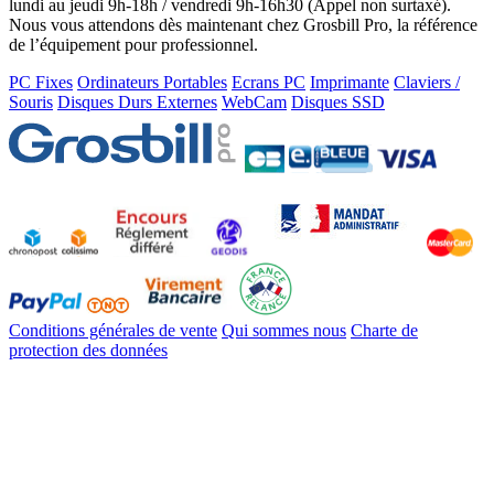
lundi au jeudi 9h-18h / vendredi 9h-16h30 (Appel non surtaxé).
Nous vous attendons dès maintenant chez Grosbill Pro, la référence
de l’équipement pour professionnel.
PC Fixes
Ordinateurs Portables
Ecrans PC
Imprimante
Claviers /
Souris
Disques Durs Externes
WebCam
Disques SSD
Conditions générales de vente
Qui sommes nous
Charte de
protection des données