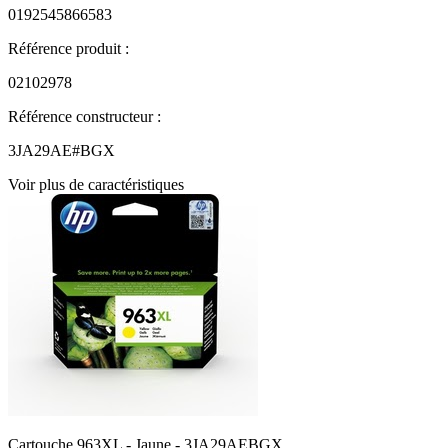
0192545866583
Référence produit :
02102978
Référence constructeur :
3JA29AE#BGX
Voir plus de caractéristiques
Cartouche 963XL - Jaune - 3JA29AEBGX