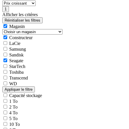
Afficher les critères
Magasin
Constructeur
LaCie
Samsung
Sandisk
Seagate
StarTech
Toshiba
Transcend
WD
Capacité stockage
1 To
2 To
4 To
5 To
10 To