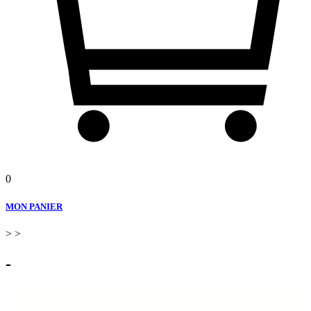
0
MON PANIER
>
>
-