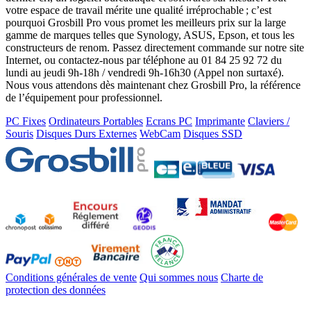
votre espace de travail mérite une qualité irréprochable ; c’est
pourquoi Grosbill Pro vous promet les meilleurs prix sur la large
gamme de marques telles que Synology, ASUS, Epson, et tous les
constructeurs de renom. Passez directement commande sur notre site
Internet, ou contactez-nous par téléphone au 01 84 25 92 72 du
lundi au jeudi 9h-18h / vendredi 9h-16h30 (Appel non surtaxé).
Nous vous attendons dès maintenant chez Grosbill Pro, la référence
de l’équipement pour professionnel.
PC Fixes
Ordinateurs Portables
Ecrans PC
Imprimante
Claviers /
Souris
Disques Durs Externes
WebCam
Disques SSD
Conditions générales de vente
Qui sommes nous
Charte de
protection des données