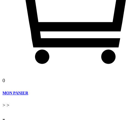
0
MON PANIER
>
>
-