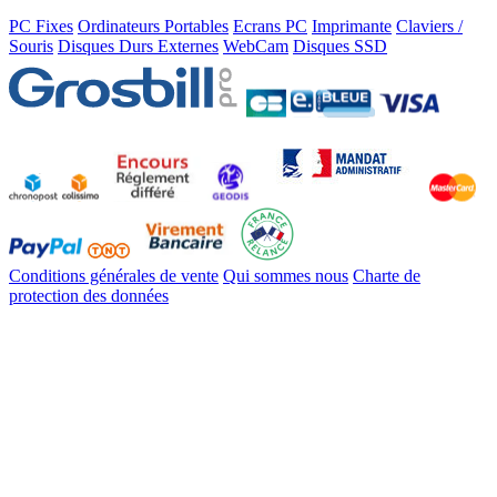
PC Fixes
Ordinateurs Portables
Ecrans PC
Imprimante
Claviers /
Souris
Disques Durs Externes
WebCam
Disques SSD
Conditions générales de vente
Qui sommes nous
Charte de
protection des données