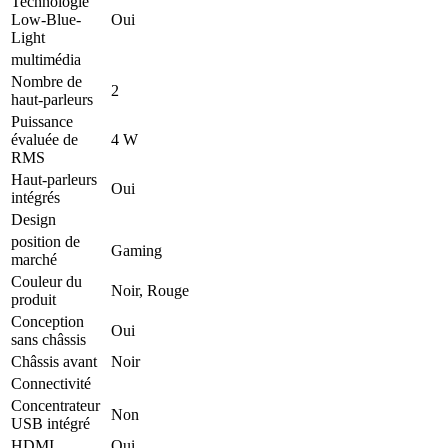
Technologie
Low-Blue-
Oui
Light
multimédia
Nombre de
2
haut-parleurs
Puissance
évaluée de
4 W
RMS
Haut-parleurs
Oui
intégrés
Design
position de
Gaming
marché
Couleur du
Noir, Rouge
produit
Conception
Oui
sans châssis
Châssis avant
Noir
Connectivité
Concentrateur
Non
USB intégré
HDMI
Oui