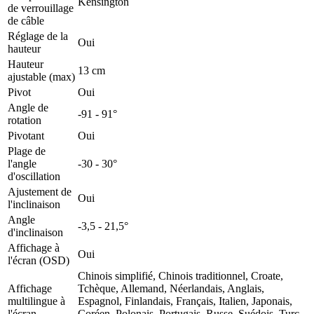
Kensington
de verrouillage
de câble
Réglage de la
Oui
hauteur
Hauteur
13 cm
ajustable (max)
Pivot
Oui
Angle de
-91 - 91°
rotation
Pivotant
Oui
Plage de
l'angle
-30 - 30°
d'oscillation
Ajustement de
Oui
l'inclinaison
Angle
-3,5 - 21,5°
d'inclinaison
Affichage à
Oui
l'écran (OSD)
Chinois simplifié, Chinois traditionnel, Croate,
Affichage
Tchèque, Allemand, Néerlandais, Anglais,
multilingue à
Espagnol, Finlandais, Français, Italien, Japonais,
l'écran
Coréen, Polonais, Portugais, Russe, Suédois, Turc,