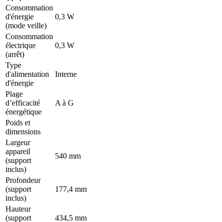
Consommation
d'énergie
0,3 W
(mode veille)
Consommation
électrique
0,3 W
(arrêt)
Type
d'alimentation
Interne
d'énergie
Plage
d’efficacité
A à G
énergétique
Poids et
dimensions
Largeur
appareil
540 mm
(support
inclus)
Profondeur
(support
177,4 mm
inclus)
Hauteur
(support
434,5 mm