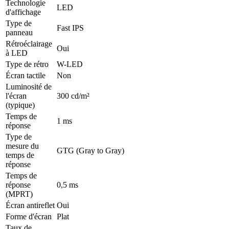
Technologie
LED
d'affichage
Type de
Fast IPS
panneau
Rétroéclairage
Oui
à LED
Type de rétro
W-LED
Écran tactile
Non
Luminosité de
l'écran
300 cd/m²
(typique)
Temps de
1 ms
réponse
Type de
mesure du
GTG (Gray to Gray)
temps de
réponse
Temps de
réponse
0,5 ms
(MPRT)
Écran antireflet
Oui
Forme d'écran
Plat
Taux de