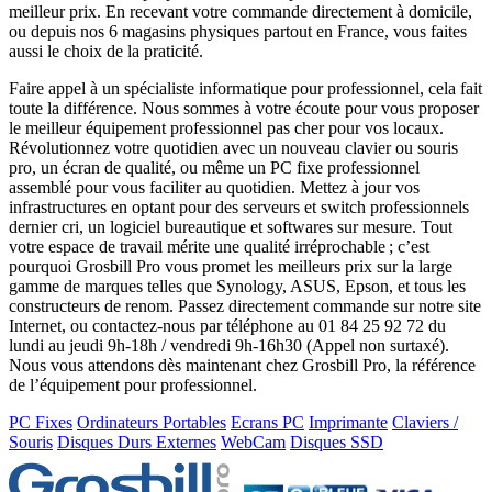
meilleur prix. En recevant votre commande directement à domicile,
ou depuis nos 6 magasins physiques partout en France, vous faites
aussi le choix de la praticité.
Faire appel à un spécialiste informatique pour professionnel, cela fait
toute la différence. Nous sommes à votre écoute pour vous proposer
le meilleur équipement professionnel pas cher pour vos locaux.
Révolutionnez votre quotidien avec un nouveau clavier ou souris
pro, un écran de qualité, ou même un PC fixe professionnel
assemblé pour vous faciliter au quotidien. Mettez à jour vos
infrastructures en optant pour des serveurs et switch professionnels
dernier cri, un logiciel bureautique et softwares sur mesure. Tout
votre espace de travail mérite une qualité irréprochable ; c’est
pourquoi Grosbill Pro vous promet les meilleurs prix sur la large
gamme de marques telles que Synology, ASUS, Epson, et tous les
constructeurs de renom. Passez directement commande sur notre site
Internet, ou contactez-nous par téléphone au 01 84 25 92 72 du
lundi au jeudi 9h-18h / vendredi 9h-16h30 (Appel non surtaxé).
Nous vous attendons dès maintenant chez Grosbill Pro, la référence
de l’équipement pour professionnel.
PC Fixes
Ordinateurs Portables
Ecrans PC
Imprimante
Claviers /
Souris
Disques Durs Externes
WebCam
Disques SSD