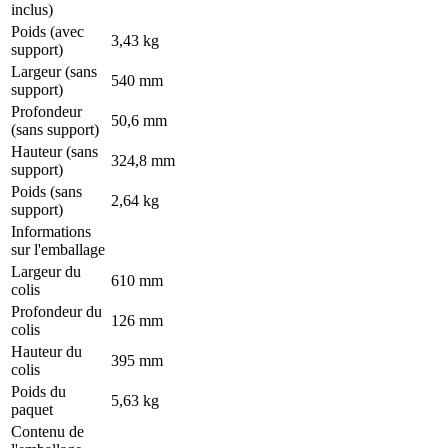
inclus)
Poids (avec
3,43 kg
support)
Largeur (sans
540 mm
support)
Profondeur
50,6 mm
(sans support)
Hauteur (sans
324,8 mm
support)
Poids (sans
2,64 kg
support)
Informations
sur l'emballage
Largeur du
610 mm
colis
Profondeur du
126 mm
colis
Hauteur du
395 mm
colis
Poids du
5,63 kg
paquet
Contenu de