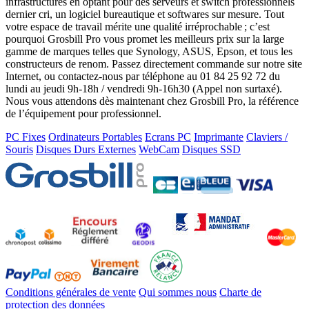
infrastructures en optant pour des serveurs et switch professionnels
dernier cri, un logiciel bureautique et softwares sur mesure. Tout
votre espace de travail mérite une qualité irréprochable ; c’est
pourquoi Grosbill Pro vous promet les meilleurs prix sur la large
gamme de marques telles que Synology, ASUS, Epson, et tous les
constructeurs de renom. Passez directement commande sur notre site
Internet, ou contactez-nous par téléphone au 01 84 25 92 72 du
lundi au jeudi 9h-18h / vendredi 9h-16h30 (Appel non surtaxé).
Nous vous attendons dès maintenant chez Grosbill Pro, la référence
de l’équipement pour professionnel.
PC Fixes
Ordinateurs Portables
Ecrans PC
Imprimante
Claviers /
Souris
Disques Durs Externes
WebCam
Disques SSD
Conditions générales de vente
Qui sommes nous
Charte de
protection des données