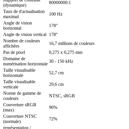
80000000:1
(dynamique)
Taux de d'actualisation
100 Hz
maximal
Angle de vision
178°
horizontal
Angle de vision vertical
178°
Nombre de couleurs
16,7 millions de couleurs
affichées
Pas de pixel
0,275 x 0,275 mm
Domaine de
30 - 150 kHz
numérisation horizontale
Taille visualisable
52,7 cm
horizontale
Taille visualisable
29,6 cm
verticale
Norme de gamme de
NTSC, sRGB
couleurs
Couverture sRGB
96%
(max)
Couverture NTSC
72%
(normale)
représentation /