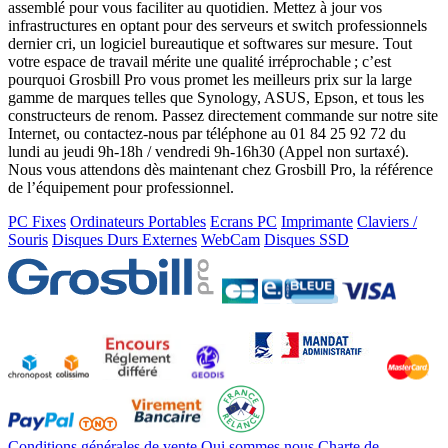
assemblé pour vous faciliter au quotidien. Mettez à jour vos
infrastructures en optant pour des serveurs et switch professionnels
dernier cri, un logiciel bureautique et softwares sur mesure. Tout
votre espace de travail mérite une qualité irréprochable ; c’est
pourquoi Grosbill Pro vous promet les meilleurs prix sur la large
gamme de marques telles que Synology, ASUS, Epson, et tous les
constructeurs de renom. Passez directement commande sur notre site
Internet, ou contactez-nous par téléphone au 01 84 25 92 72 du
lundi au jeudi 9h-18h / vendredi 9h-16h30 (Appel non surtaxé).
Nous vous attendons dès maintenant chez Grosbill Pro, la référence
de l’équipement pour professionnel.
PC Fixes
Ordinateurs Portables
Ecrans PC
Imprimante
Claviers /
Souris
Disques Durs Externes
WebCam
Disques SSD
Conditions générales de vente
Qui sommes nous
Charte de