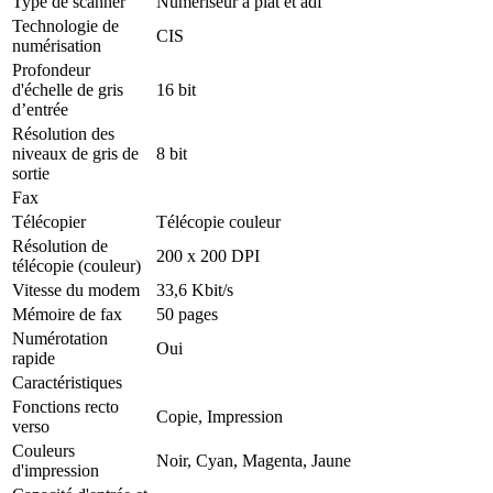
Type de scanner
Numériseur à plat et adf
Technologie de
CIS
numérisation
Profondeur
d'échelle de gris
16 bit
d’entrée
Résolution des
niveaux de gris de
8 bit
sortie
Fax
Télécopier
Télécopie couleur
Résolution de
200 x 200 DPI
télécopie (couleur)
Vitesse du modem
33,6 Kbit/s
Mémoire de fax
50 pages
Numérotation
Oui
rapide
Caractéristiques
Fonctions recto
Copie, Impression
verso
Couleurs
Noir, Cyan, Magenta, Jaune
d'impression