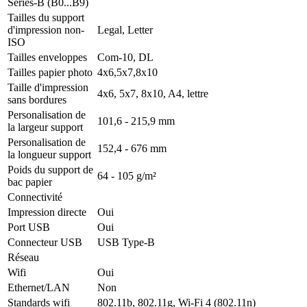
Series-B (B0...B9)
Tailles du support
d'impression non-
Legal, Letter
ISO
Tailles enveloppes
Com-10, DL
Tailles papier photo
4x6,5x7,8x10
Taille d'impression
4x6, 5x7, 8x10, A4, lettre
sans bordures
Personalisation de
101,6 - 215,9 mm
la largeur support
Personalisation de
152,4 - 676 mm
la longueur support
Poids du support de
64 - 105 g/m²
bac papier
Connectivité
Impression directe
Oui
Port USB
Oui
Connecteur USB
USB Type-B
Réseau
Wifi
Oui
Ethernet/LAN
Non
Standards wifi
802.11b, 802.11g, Wi-Fi 4 (802.11n)