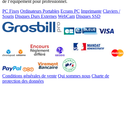
de l’équipement pour professionnel.
PC Fixes
Ordinateurs Portables
Ecrans PC
Imprimante
Claviers /
Souris
Disques Durs Externes
WebCam
Disques SSD
Conditions générales de vente
Qui sommes nous
Charte de
protection des données