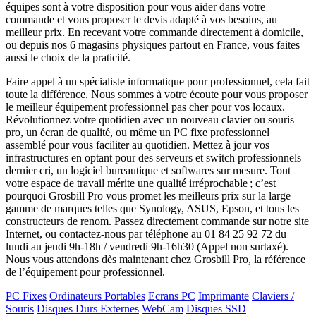
équipes sont à votre disposition pour vous aider dans votre
commande et vous proposer le devis adapté à vos besoins, au
meilleur prix. En recevant votre commande directement à domicile,
ou depuis nos 6 magasins physiques partout en France, vous faites
aussi le choix de la praticité.
Faire appel à un spécialiste informatique pour professionnel, cela fait
toute la différence. Nous sommes à votre écoute pour vous proposer
le meilleur équipement professionnel pas cher pour vos locaux.
Révolutionnez votre quotidien avec un nouveau clavier ou souris
pro, un écran de qualité, ou même un PC fixe professionnel
assemblé pour vous faciliter au quotidien. Mettez à jour vos
infrastructures en optant pour des serveurs et switch professionnels
dernier cri, un logiciel bureautique et softwares sur mesure. Tout
votre espace de travail mérite une qualité irréprochable ; c’est
pourquoi Grosbill Pro vous promet les meilleurs prix sur la large
gamme de marques telles que Synology, ASUS, Epson, et tous les
constructeurs de renom. Passez directement commande sur notre site
Internet, ou contactez-nous par téléphone au 01 84 25 92 72 du
lundi au jeudi 9h-18h / vendredi 9h-16h30 (Appel non surtaxé).
Nous vous attendons dès maintenant chez Grosbill Pro, la référence
de l’équipement pour professionnel.
PC Fixes
Ordinateurs Portables
Ecrans PC
Imprimante
Claviers /
Souris
Disques Durs Externes
WebCam
Disques SSD