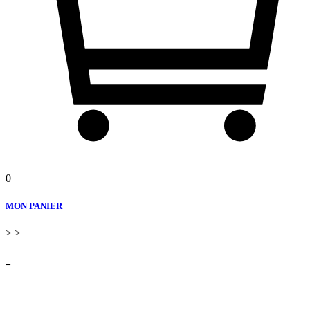
0
MON PANIER
>
>
-