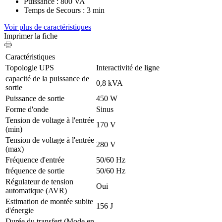
Puissance : 800 VA
Temps de Secours : 3 min
Voir plus de caractéristiques
Imprimer la fiche
Caractéristiques
Topologie UPS
Interactivité de ligne
capacité de la puissance de
0,8 kVA
sortie
Puissance de sortie
450 W
Forme d'onde
Sinus
Tension de voltage à l'entrée
170 V
(min)
Tension de voltage à l'entrée
280 V
(max)
Fréquence d'entrée
50/60 Hz
fréquence de sortie
50/60 Hz
Régulateur de tension
Oui
automatique (AVR)
Estimation de montée subite
156 J
d'énergie
Durée du transfert (Mode en