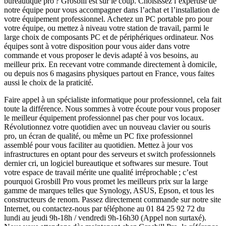
bureautique pro ? Grosbill est sur le coup. Choisissez l’expertise de
notre équipe pour vous accompagner dans l’achat et l’installation de
votre équipement professionnel. Achetez un PC portable pro pour
votre équipe, ou mettez à niveau votre station de travail, parmi le
large choix de composants PC et de périphériques ordinateur. Nos
équipes sont à votre disposition pour vous aider dans votre
commande et vous proposer le devis adapté à vos besoins, au
meilleur prix. En recevant votre commande directement à domicile,
ou depuis nos 6 magasins physiques partout en France, vous faites
aussi le choix de la praticité.
Faire appel à un spécialiste informatique pour professionnel, cela fait
toute la différence. Nous sommes à votre écoute pour vous proposer
le meilleur équipement professionnel pas cher pour vos locaux.
Révolutionnez votre quotidien avec un nouveau clavier ou souris
pro, un écran de qualité, ou même un PC fixe professionnel
assemblé pour vous faciliter au quotidien. Mettez à jour vos
infrastructures en optant pour des serveurs et switch professionnels
dernier cri, un logiciel bureautique et softwares sur mesure. Tout
votre espace de travail mérite une qualité irréprochable ; c’est
pourquoi Grosbill Pro vous promet les meilleurs prix sur la large
gamme de marques telles que Synology, ASUS, Epson, et tous les
constructeurs de renom. Passez directement commande sur notre site
Internet, ou contactez-nous par téléphone au 01 84 25 92 72 du
lundi au jeudi 9h-18h / vendredi 9h-16h30 (Appel non surtaxé).