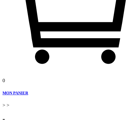
0
MON PANIER
>
>
-