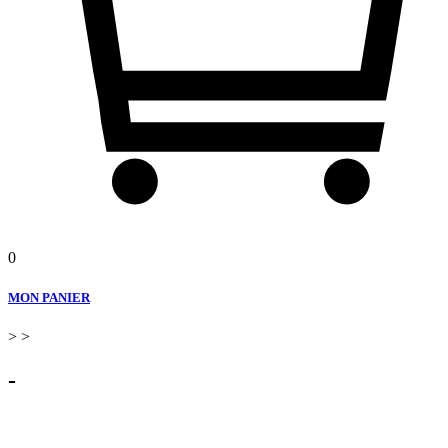
0
MON PANIER
>
>
-