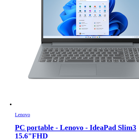
Lenovo
PC portable - Lenovo - IdeaPad Slim3
15.6"FHD