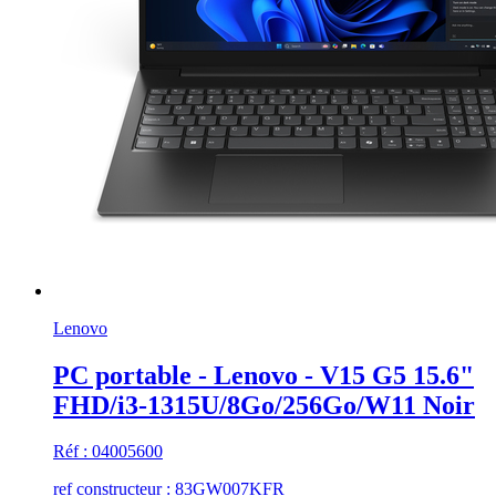
Lenovo
PC portable - Lenovo - V15 G5 15.6"
FHD/i3-1315U/8Go/256Go/W11 Noir
Réf : 04005600
ref constructeur : 83GW007KFR