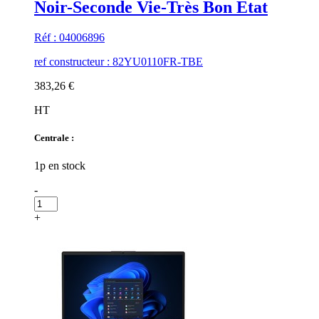
Noir-Seconde Vie-Très Bon Etat
Réf : 04006896
ref constructeur : 82YU0110FR-TBE
383,26 €
HT
Centrale :
1p en stock
-
+