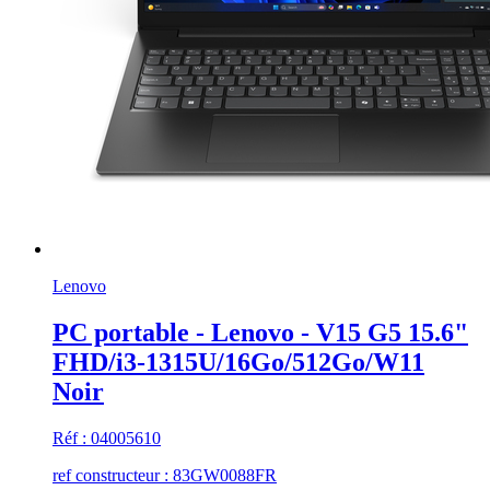
Lenovo
PC portable - Lenovo - V15 G5 15.6"
FHD/i3-1315U/16Go/512Go/W11
Noir
Réf : 04005610
ref constructeur : 83GW0088FR