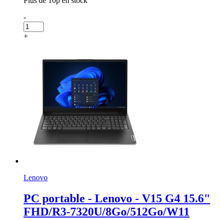
Plus de 10p en stock
-
+
Lenovo
PC portable - Lenovo - V15 G4 15.6"
FHD/R3-7320U/8Go/512Go/W11