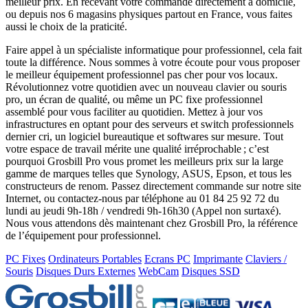
meilleur prix. En recevant votre commande directement à domicile,
ou depuis nos 6 magasins physiques partout en France, vous faites
aussi le choix de la praticité.
Faire appel à un spécialiste informatique pour professionnel, cela fait
toute la différence. Nous sommes à votre écoute pour vous proposer
le meilleur équipement professionnel pas cher pour vos locaux.
Révolutionnez votre quotidien avec un nouveau clavier ou souris
pro, un écran de qualité, ou même un PC fixe professionnel
assemblé pour vous faciliter au quotidien. Mettez à jour vos
infrastructures en optant pour des serveurs et switch professionnels
dernier cri, un logiciel bureautique et softwares sur mesure. Tout
votre espace de travail mérite une qualité irréprochable ; c’est
pourquoi Grosbill Pro vous promet les meilleurs prix sur la large
gamme de marques telles que Synology, ASUS, Epson, et tous les
constructeurs de renom. Passez directement commande sur notre site
Internet, ou contactez-nous par téléphone au 01 84 25 92 72 du
lundi au jeudi 9h-18h / vendredi 9h-16h30 (Appel non surtaxé).
Nous vous attendons dès maintenant chez Grosbill Pro, la référence
de l’équipement pour professionnel.
PC Fixes
Ordinateurs Portables
Ecrans PC
Imprimante
Claviers /
Souris
Disques Durs Externes
WebCam
Disques SSD