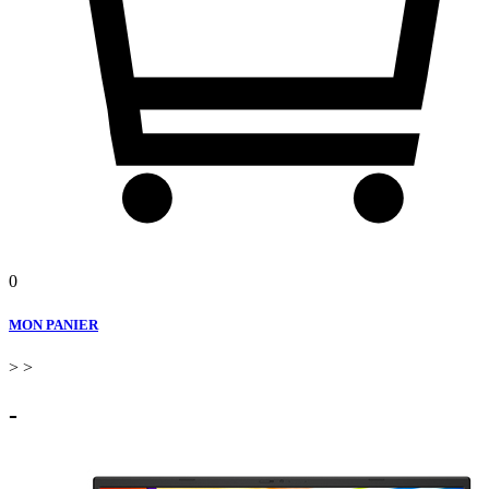
0
MON PANIER
>
>
-