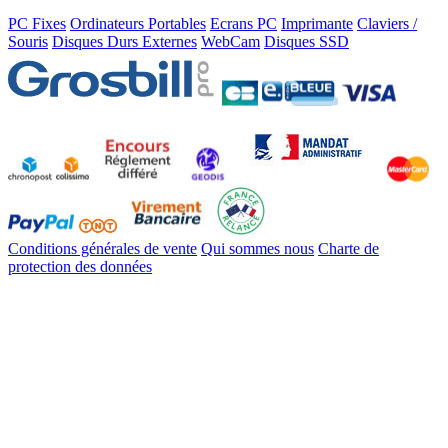
PC Fixes
Ordinateurs Portables
Ecrans PC
Imprimante
Claviers /
Souris
Disques Durs Externes
WebCam
Disques SSD
Conditions générales de vente
Qui sommes nous
Charte de
protection des données