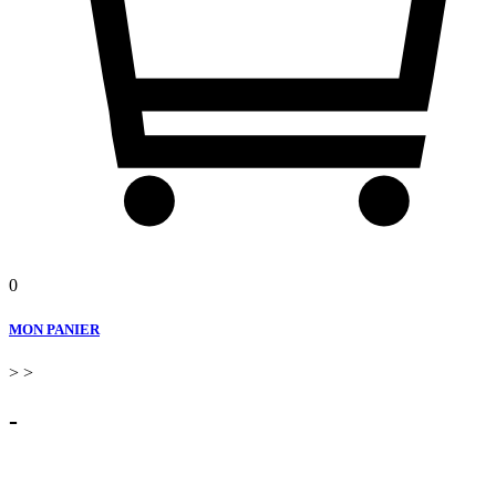
0
MON PANIER
>
>
-