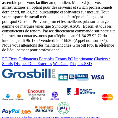
assemblé pour vous faciliter au quotidien. Mettez à jour vos
infrastructures en optant pour des serveurs et switch professionnels
dernier cri, un logiciel bureautique et softwares sur mesure. Tout
votre espace de travail mérite une qualité irréprochable ; c’est
pourquoi Grosbill Pro vous promet les meilleurs prix sur la large
gamme de marques telles que Synology, ASUS, Epson, et tous les
constructeurs de renom. Passez directement commande sur notre site
Internet, ou contactez-nous par téléphone au 01 84 25 92 72 du
lundi au jeudi 9h-18h / vendredi 9h-16h30 (Appel non surtaxé).
Nous vous attendons dès maintenant chez Grosbill Pro, la référence
de l’équipement pour professionnel.
PC Fixes
Ordinateurs Portables
Ecrans PC
Imprimante
Claviers /
Souris
Disques Durs Externes
WebCam
Disques SSD