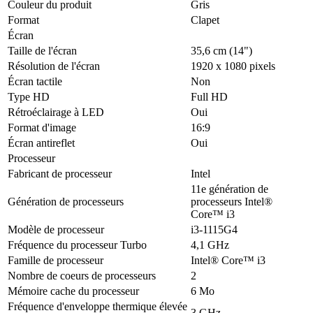
Couleur du produit
Gris
Format
Clapet
Écran
Taille de l'écran
35,6 cm (14")
Résolution de l'écran
1920 x 1080 pixels
Écran tactile
Non
Type HD
Full HD
Rétroéclairage à LED
Oui
Format d'image
16:9
Écran antireflet
Oui
Processeur
Fabricant de processeur
Intel
11e génération de
Génération de processeurs
processeurs Intel®
Core™ i3
Modèle de processeur
i3-1115G4
Fréquence du processeur Turbo
4,1 GHz
Famille de processeur
Intel® Core™ i3
Nombre de coeurs de processeurs
2
Mémoire cache du processeur
6 Mo
Fréquence d'enveloppe thermique élevée
3 GHz