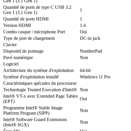
Gen 1 (3.1 Gen 1)
Quantité de ports de type C USB 3.2
1
Gen 1 (3.1 Gen 1)
Quantité de ports HDMI
1
Version HDMI
1.4
Combo casque / microphone Port
Oui
Type de port de chargement
DC-in jack
Clavier
Dispositif de pointage
NumberPad
Pavé numérique
Non
Logiciel
Architecture du système d'exploitation
64-bit
Système d'exploitation installé
Windows 11 Pro
Caractéristiques spéciales du processeur
Technologie Trusted Execution d'Intel®
Non
Intel® VT-x avec Extended Page Tables
Oui
(EPT)
Programme Intel® Stable Image
Non
Platform Program (SIPP)
Intel® Software Guard Extensions
Non
(Intel® SGX)