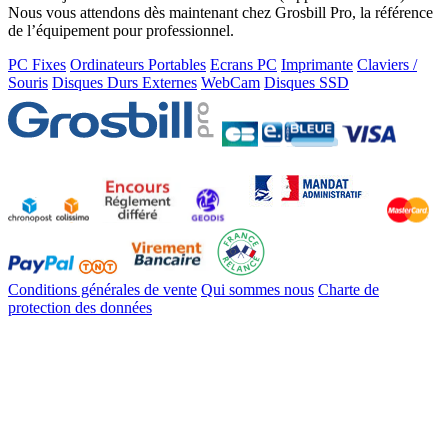
Nous vous attendons dès maintenant chez Grosbill Pro, la référence
de l’équipement pour professionnel.
PC Fixes
Ordinateurs Portables
Ecrans PC
Imprimante
Claviers /
Souris
Disques Durs Externes
WebCam
Disques SSD
Conditions générales de vente
Qui sommes nous
Charte de
protection des données