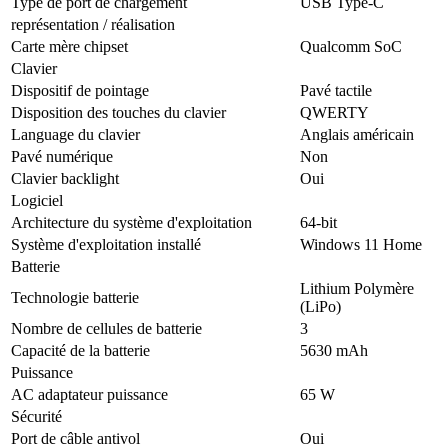
Type de port de chargement
USB Type-C
représentation / réalisation
Carte mère chipset
Qualcomm SoC
Clavier
Dispositif de pointage
Pavé tactile
Disposition des touches du clavier
QWERTY
Language du clavier
Anglais américain
Pavé numérique
Non
Clavier backlight
Oui
Logiciel
Architecture du système d'exploitation
64-bit
Système d'exploitation installé
Windows 11 Home
Batterie
Lithium Polymère
Technologie batterie
(LiPo)
Nombre de cellules de batterie
3
Capacité de la batterie
5630 mAh
Puissance
AC adaptateur puissance
65 W
Sécurité
Port de câble antivol
Oui