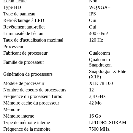
Écran tactile
Non
Type HD
WQXGA+
Type de panneau
IPS
Rétroéclairage à LED
Oui
Revêtement anti-reflet
Oui
Luminosité de l'écran
400 cd/m²
Taux de d'actualisation maximal
120 Hz
Processeur
Fabricant de processeur
Qualcomm
Qualcomm
Famille de processeur
Snapdragon
Snapdragon X Elite
Génération de processeurs
(X1E)
Modèle de processeur
X1E-78-100
Nombre de coeurs de processeurs
12
Fréquence du processeur Turbo
3,4 GHz
Mémoire cache du processeur
42 Mo
Mémoire
Mémoire interne
16 Go
Type de mémoire interne
LPDDR5-SDRAM
Fréquence de la mémoire
7500 MHz