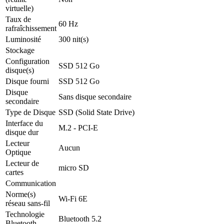
virtuelle)
Taux de
60 Hz
rafraîchissement
Luminosité
300 nit(s)
Stockage
Configuration
SSD 512 Go
disque(s)
Disque fourni
SSD 512 Go
Disque
Sans disque secondaire
secondaire
Type de Disque
SSD (Solid State Drive)
Interface du
M.2 - PCI-E
disque dur
Lecteur
Aucun
Optique
Lecteur de
micro SD
cartes
Communication
Norme(s)
Wi-Fi 6E
réseau sans-fil
Technologie
Bluetooth 5.2
Bluetooth