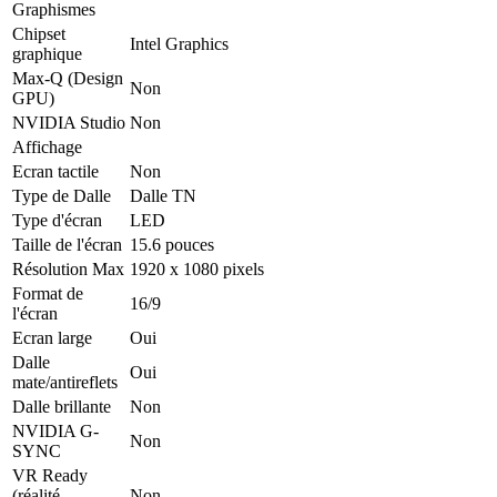
Graphismes
Chipset
Intel Graphics
graphique
Max-Q (Design
Non
GPU)
NVIDIA Studio
Non
Affichage
Ecran tactile
Non
Type de Dalle
Dalle TN
Type d'écran
LED
Taille de l'écran
15.6 pouces
Résolution Max
1920 x 1080 pixels
Format de
16/9
l'écran
Ecran large
Oui
Dalle
Oui
mate/antireflets
Dalle brillante
Non
NVIDIA G-
Non
SYNC
VR Ready
(réalité
Non