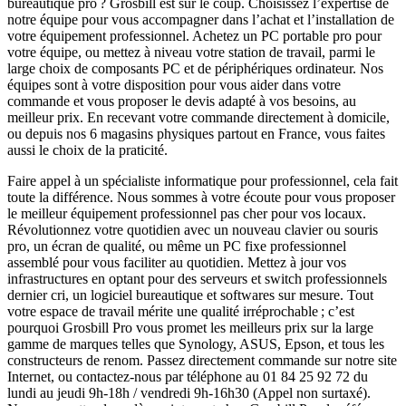
bureautique pro ? Grosbill est sur le coup. Choisissez l’expertise de
notre équipe pour vous accompagner dans l’achat et l’installation de
votre équipement professionnel. Achetez un PC portable pro pour
votre équipe, ou mettez à niveau votre station de travail, parmi le
large choix de composants PC et de périphériques ordinateur. Nos
équipes sont à votre disposition pour vous aider dans votre
commande et vous proposer le devis adapté à vos besoins, au
meilleur prix. En recevant votre commande directement à domicile,
ou depuis nos 6 magasins physiques partout en France, vous faites
aussi le choix de la praticité.
Faire appel à un spécialiste informatique pour professionnel, cela fait
toute la différence. Nous sommes à votre écoute pour vous proposer
le meilleur équipement professionnel pas cher pour vos locaux.
Révolutionnez votre quotidien avec un nouveau clavier ou souris
pro, un écran de qualité, ou même un PC fixe professionnel
assemblé pour vous faciliter au quotidien. Mettez à jour vos
infrastructures en optant pour des serveurs et switch professionnels
dernier cri, un logiciel bureautique et softwares sur mesure. Tout
votre espace de travail mérite une qualité irréprochable ; c’est
pourquoi Grosbill Pro vous promet les meilleurs prix sur la large
gamme de marques telles que Synology, ASUS, Epson, et tous les
constructeurs de renom. Passez directement commande sur notre site
Internet, ou contactez-nous par téléphone au 01 84 25 92 72 du
lundi au jeudi 9h-18h / vendredi 9h-16h30 (Appel non surtaxé).