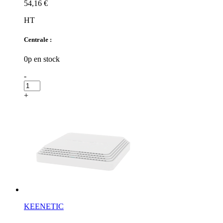
54,16 €
HT
Centrale :
0p en stock
-
+
KEENETIC