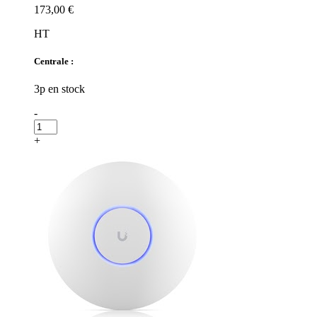
173,00 €
HT
Centrale :
3p en stock
-
+