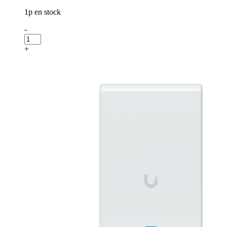
1p en stock
-
+