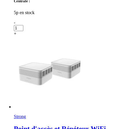
Centrale :
5p en stock
-
+
Strong
Point d'accès et Répéteur WiFi -