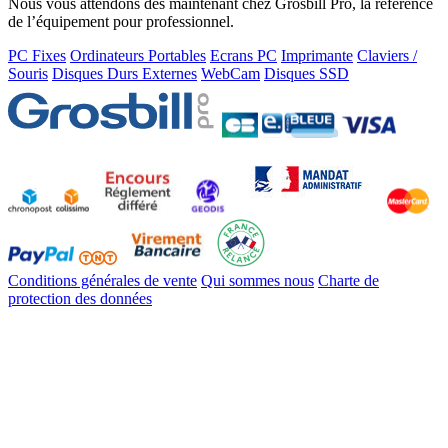
Nous vous attendons dès maintenant chez Grosbill Pro, la référence
de l’équipement pour professionnel.
PC Fixes
Ordinateurs Portables
Ecrans PC
Imprimante
Claviers /
Souris
Disques Durs Externes
WebCam
Disques SSD
Conditions générales de vente
Qui sommes nous
Charte de
protection des données