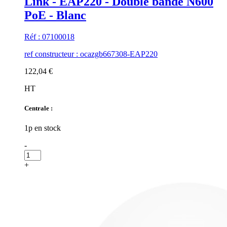
Link - EAP220 - Double bande N600
PoE - Blanc
Réf : 07100018
ref constructeur : ocazgb667308-EAP220
122,04 €
HT
Centrale :
1p en stock
-
+