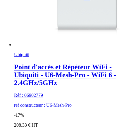
Ubiquiti
Point d'accès et Répéteur WiFi -
Ubiquiti - U6-Mesh-Pro - WiFi 6 -
2.4GHz/5GHz
Réf : 06902779
ref constructeur : U6-Mesh-Pro
-17%
208,33 € HT