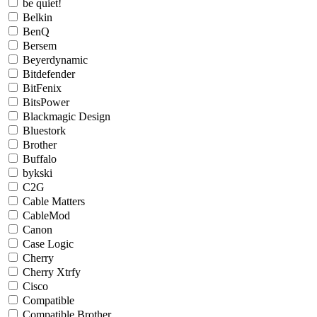
be quiet!
Belkin
BenQ
Bersem
Beyerdynamic
Bitdefender
BitFenix
BitsPower
Blackmagic Design
Bluestork
Brother
Buffalo
bykski
C2G
Cable Matters
CableMod
Canon
Case Logic
Cherry
Cherry Xtrfy
Cisco
Compatible
Compatible Brother