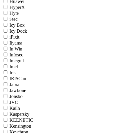
Huawei
HyperX
Hyte
i-tec
Icy Box
Icy Dock
iFixit
Iiyama
In Win
Infosec
Integral
Intel
Iris
IRISCan
Jabra
Jawbone
Jonsbo
JVC
Kailh
Kaspersky
KEENETIC
Kensington
Keychron