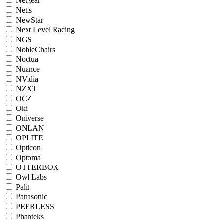
Netgear
Netis
NewStar
Next Level Racing
NGS
NobleChairs
Noctua
Nuance
NVidia
NZXT
OCZ
Oki
Oniverse
ONLAN
OPLITE
Opticon
Optoma
OTTERBOX
Owl Labs
Palit
Panasonic
PEERLESS
Phanteks