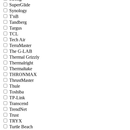
SuperGlide
Synology
T'nB
Tandberg
Targus
TCL
Tech Air
TerraMaster
The G-LAB
Thermal Grizzly
Thermalright
Thermaltake
THRONMAX
ThrustMaster
Thule
Toshiba
TP-Link
Transcend
TrendNet
Trust
TRYX
Turtle Beach