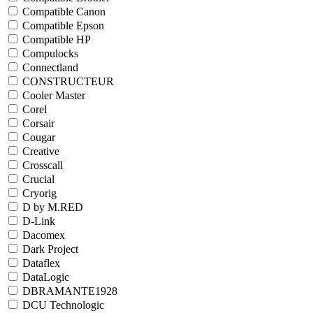
Compatible Canon
Compatible Epson
Compatible HP
Compulocks
Connectland
CONSTRUCTEUR
Cooler Master
Corel
Corsair
Cougar
Creative
Crosscall
Crucial
Cryorig
D by M.RED
D-Link
Dacomex
Dark Project
Dataflex
DataLogic
DBRAMANTE1928
DCU Technologic