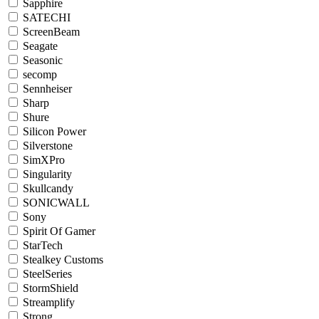
Sapphire
SATECHI
ScreenBeam
Seagate
Seasonic
secomp
Sennheiser
Sharp
Shure
Silicon Power
Silverstone
SimXPro
Singularity
Skullcandy
SONICWALL
Sony
Spirit Of Gamer
StarTech
Stealkey Customs
SteelSeries
StormShield
Streamplify
Strong