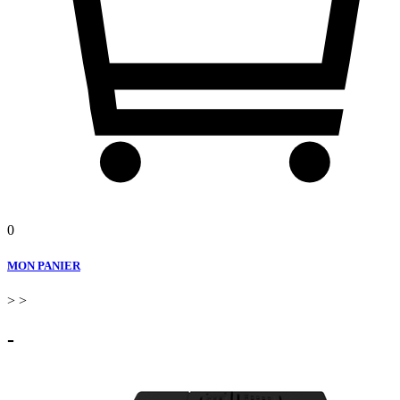
0
MON PANIER
>
>
-