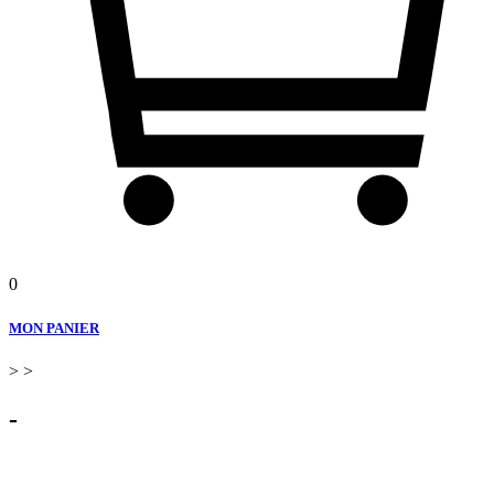
0
MON PANIER
>
>
-