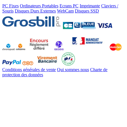
PC Fixes
Ordinateurs Portables
Ecrans PC
Imprimante
Claviers /
Souris
Disques Durs Externes
WebCam
Disques SSD
Conditions générales de vente
Qui sommes nous
Charte de
protection des données