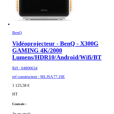
BenQ
Vidéoprojecteur - BenQ - X300G
GAMING 4K/2000
Lumens/HDR10/Android/Wifi/BT
Réf : 04800634
ref constructeur : 9H.JSA77.19E
1 125,58 €
HT
Centrale :
2p en stock