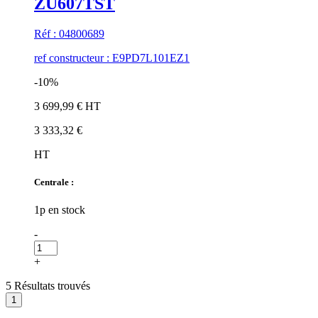
ZU607TST
Réf : 04800689
ref constructeur : E9PD7L101EZ1
-10%
3 699,99 € HT
3 333,32 €
HT
Centrale :
1p en stock
-
+
5 Résultats trouvés