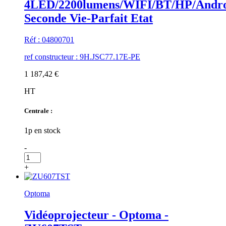
4LED/2200lumens/WIFI/BT/HP/Andro
Seconde Vie-Parfait Etat
Réf : 04800701
ref constructeur : 9H.JSC77.17E-PE
1 187,42 €
HT
Centrale :
1p en stock
-
+
Optoma
Vidéoprojecteur - Optoma -