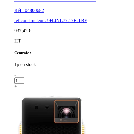
Réf : 04800682
ref constructeur : 9H.JNL77.17E-TBE
937,42 €
HT
Centrale :
1p en stock
-
+