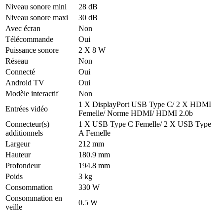
Niveau sonore mini
28 dB
Niveau sonore maxi
30 dB
Avec écran
Non
Télécommande
Oui
Puissance sonore
2 X 8 W
Réseau
Non
Connecté
Oui
Android TV
Oui
Modèle interactif
Non
1 X DisplayPort USB Type C/ 2 X HDMI
Entrées vidéo
Femelle/ Norme HDMI/ HDMI 2.0b
Connecteur(s)
1 X USB Type C Femelle/ 2 X USB Type
additionnels
A Femelle
Largeur
212 mm
Hauteur
180.9 mm
Profondeur
194.8 mm
Poids
3 kg
Consommation
330 W
Consommation en
0.5 W
veille