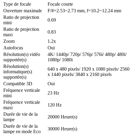
Type de focale
Focale courte
Ouverture maximale
F/#=2.53~2.73 mm, f=10.2~12.24 mm
Ratio de projection
0.69
mini
Ratio de projection
0.83
maxi
Zoom
1.2x
Autofocus
Oui
Résolution(s) vidéo
4K/ 1440p/ 720p/ 576p/ 576i/ 480p/ 480i/
supportée(s)
1080p/ 1080i
Résolution(s)
640 x 480 pixels/ 1920 x 1080 pixels/ 2560
informatique(s)
x 1440 pixels/ 3840 x 2160 pixels
supportée(s)
Compatible 3D
Oui
Fréquence verticale
23 Hz
mini
Fréquence verticale
120 Hz
maxi
Durée de vie de la
20000 Heure(s)
lampe
Durée de vie de la
30000 Heure(s)
lampe en mode Eco