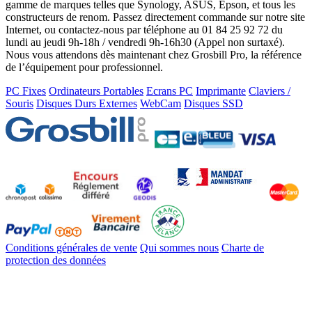
gamme de marques telles que Synology, ASUS, Epson, et tous les
constructeurs de renom. Passez directement commande sur notre site
Internet, ou contactez-nous par téléphone au 01 84 25 92 72 du
lundi au jeudi 9h-18h / vendredi 9h-16h30 (Appel non surtaxé).
Nous vous attendons dès maintenant chez Grosbill Pro, la référence
de l’équipement pour professionnel.
PC Fixes
Ordinateurs Portables
Ecrans PC
Imprimante
Claviers /
Souris
Disques Durs Externes
WebCam
Disques SSD
Conditions générales de vente
Qui sommes nous
Charte de
protection des données