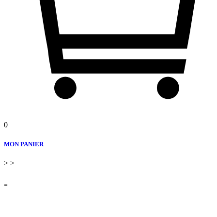
0
MON PANIER
>
>
-