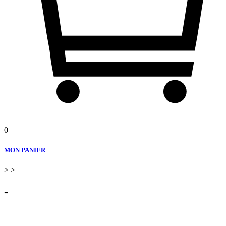
0
MON PANIER
>
>
-