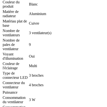
Couleur du
Blanc
produit
Matière de
Aluminium
radiateur
Matériau plat de
Cuivre
base
Nombre de
3 ventilateur(s)
ventilateurs
Nombre de
pales de
9
ventilateur
Voyant
Oui
d'illumination
Couleur de
Multi
l'éclairage
Type de
3 broches
connecteur LED
Connecteur du
4 broches
ventilateur
Puissance
Consommation
3 W
du ventilateur