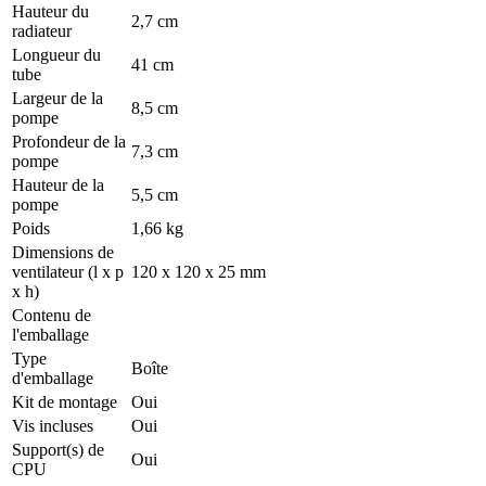
Hauteur du
2,7 cm
radiateur
Longueur du
41 cm
tube
Largeur de la
8,5 cm
pompe
Profondeur de la
7,3 cm
pompe
Hauteur de la
5,5 cm
pompe
Poids
1,66 kg
Dimensions de
ventilateur (l x p
120 x 120 x 25 mm
x h)
Contenu de
l'emballage
Type
Boîte
d'emballage
Kit de montage
Oui
Vis incluses
Oui
Support(s) de
Oui
CPU