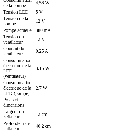
Consommation
4,56 W
de la pompe
Tension LED
5 V
Tension de la
12 V
pompe
Pompe actuelle
380 mA
Tension du
12 V
ventilateur
Courant du
0,25 A
ventilateur
Consommation
électrique de la
3,15 W
LED
(ventilateur)
Consommation
électrique de la
2,7 W
LED (pompe)
Poids et
dimensions
Largeur du
12 cm
radiateur
Profondeur de
40,2 cm
radiateur