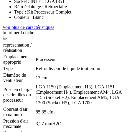
Socket : INTEL LGA1851
Rétroéclairage : Rétroéclairé
Type : Kit Processeur Complet
Couleur : Blanc
Voir plus de caractéristiques
Imprimer la fiche
représentation /
réalisation
Emplacement
Processeur
approprié
Type
Refroidisseur de liquide tout-en-un
Diamètre du
12 cm
ventilateur
LGA 1150 (Emplacement H3), LGA 1151
Prise en charge
(Emplacement H4), Emplacement AM4, LGA
des douilles du
1155 (Socket H2), Emplacement AM5, LGA
processeur
1200 (Socket H5), LGA 1700
Courant d'air
85,85 cfm
maximum
Pression d'air
3,27 mmH2O
maximale